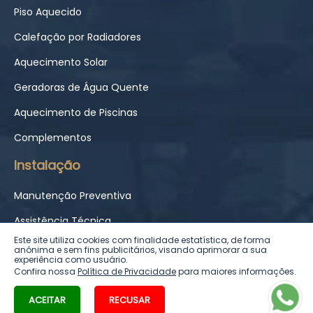
Piso Aquecido
Calefação por Radiadores
Aquecimento Solar
Geradoras de Água Quente
Aquecimento de Piscinas
Complementos
Instalação
Manutenção Preventiva
Assistência Técnica
Este site utiliza cookies com finalidade estatística, de forma
Peças de Reposição
anônima e sem fins publicitários, visando aprimorar a sua
experiência como usuário.
Confira nossa
Política de Privacidade
para maiores informações.
ACEITAR
RECUSAR