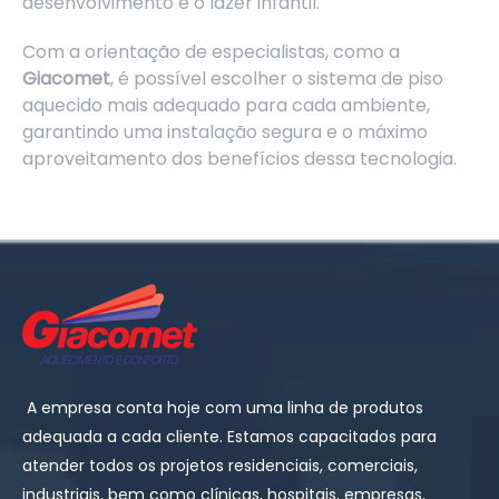
desenvolvimento e o lazer infantil.
Com a orientação de especialistas, como a
Giacomet
, é possível escolher o sistema de piso
aquecido mais adequado para cada ambiente,
garantindo uma instalação segura e o máximo
aproveitamento dos benefícios dessa tecnologia.
A empresa conta hoje com uma linha de produtos
adequada a cada cliente. Estamos capacitados para
atender todos os projetos residenciais, comerciais,
industriais, bem como clínicas, hospitais, empresas,